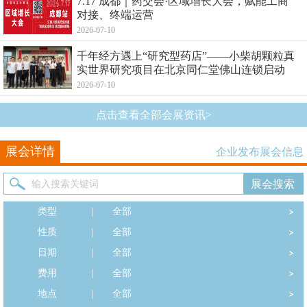
7.17 成都｜药交会·区域增长大会，赋能工商
对接、终端运营
2026-07-10
千年经方遇上“研究型药店”——小柴胡颗粒真
实世界研究项目在北京同仁堂佛山连锁启动
2026-07-10
点击查看全部会展资讯>
展会详情
企业发布展会信息
类型
|
全部
性质
|
全部
日期
|
全部
费用
|
全部
地点
|
全部