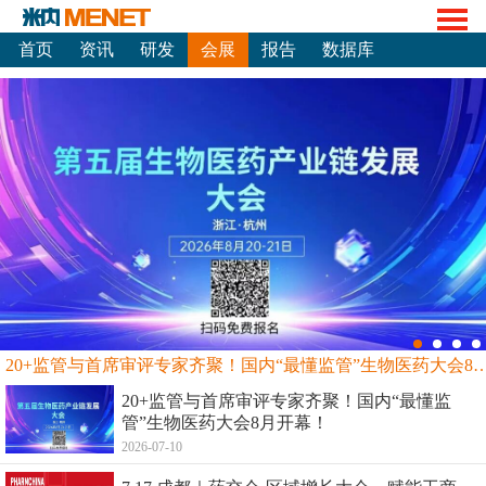
首页
资讯
研发
会展
报告
数据库
20+监管与首席审评专家齐聚！国内“最懂监管”生物
20+监管与首席审评专家齐聚！国内“最懂监
管”生物医药大会8月开幕！
2026-07-10