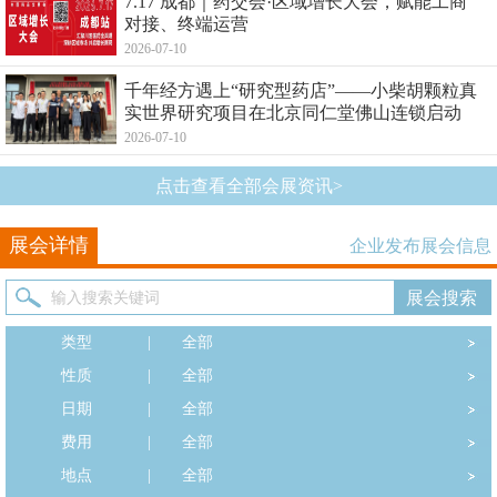
7.17 成都｜药交会·区域增长大会，赋能工商
对接、终端运营
2026-07-10
千年经方遇上“研究型药店”——小柴胡颗粒真
实世界研究项目在北京同仁堂佛山连锁启动
2026-07-10
点击查看全部会展资讯>
展会详情
企业发布展会信息
类型
|
全部
性质
|
全部
日期
|
全部
费用
|
全部
地点
|
全部