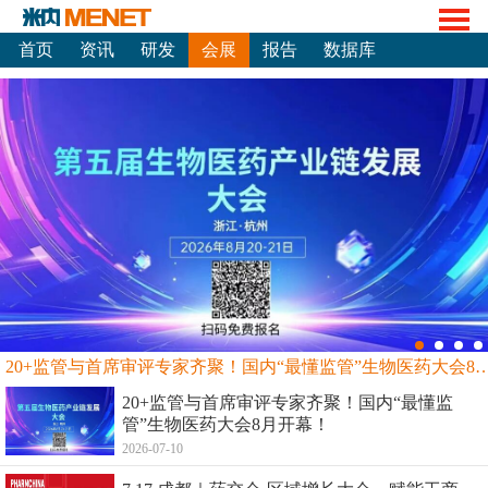
首页
资讯
研发
会展
报告
数据库
20+监管与首席审评专家齐聚！国内“最懂监管”生物
20+监管与首席审评专家齐聚！国内“最懂监
管”生物医药大会8月开幕！
2026-07-10