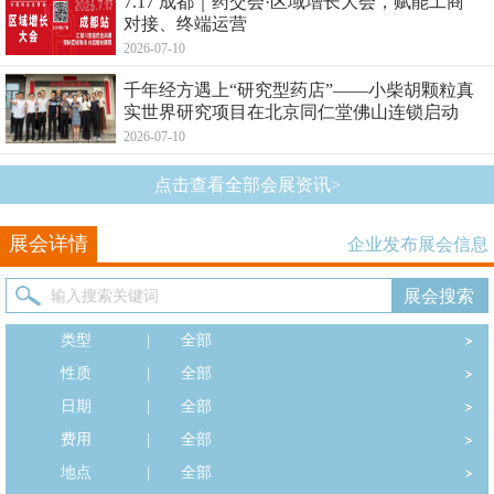
7.17 成都｜药交会·区域增长大会，赋能工商
对接、终端运营
2026-07-10
千年经方遇上“研究型药店”——小柴胡颗粒真
实世界研究项目在北京同仁堂佛山连锁启动
2026-07-10
点击查看全部会展资讯>
展会详情
企业发布展会信息
类型
|
全部
性质
|
全部
日期
|
全部
费用
|
全部
地点
|
全部