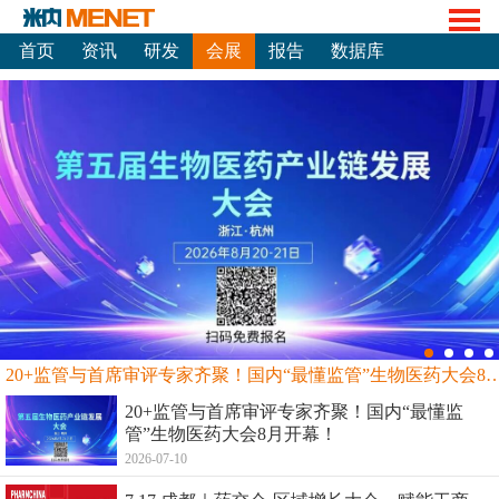
首页
资讯
研发
会展
报告
数据库
20+监管与首席审评专家齐聚！国内“最懂监管”生物
20+监管与首席审评专家齐聚！国内“最懂监
管”生物医药大会8月开幕！
2026-07-10