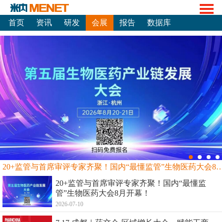
首页
资讯
研发
会展
报告
数据库
20+监管与首席审评专家齐聚！国内“最懂监管”生物
20+监管与首席审评专家齐聚！国内“最懂监
管”生物医药大会8月开幕！
2026-07-10