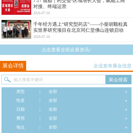
7.17 成都｜药交会·区域增长大会，赋能工商
对接、终端运营
2026-07-10
千年经方遇上“研究型药店”——小柴胡颗粒真
实世界研究项目在北京同仁堂佛山连锁启动
2026-07-10
点击查看全部会展资讯>
展会详情
企业发布展会信息
类型
|
全部
性质
|
全部
日期
|
全部
费用
|
全部
地点
|
全部