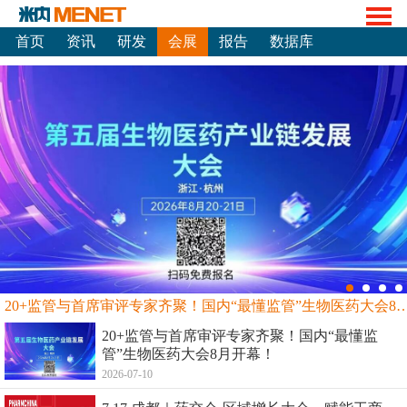
首页
资讯
研发
会展
报告
数据库
20+监管与首席审评专家齐聚！国内“最懂监管”生物
20+监管与首席审评专家齐聚！国内“最懂监
管”生物医药大会8月开幕！
2026-07-10