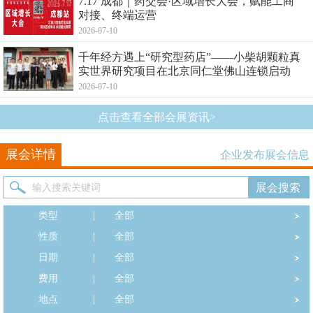
7.17 成都｜药交会·区域增长大会，赋能工商
对接、终端运营
2026-07-10
千年经方遇上“研究型药店”——小柴胡颗粒真
实世界研究项目在北京同仁堂佛山连锁启动
2026-07-10
点击查看全部会展资讯>
展会详情
企业发布展会信息
类型
|
全部
性质
|
全部
日期
|
全部
费用
|
全部
地点
|
全部