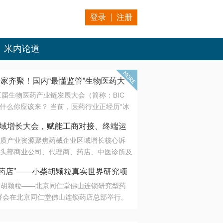
登录
注册
米内论道
专家齐聚！国内“最懂监管”生物医药大
第五届生物医药产业链发展大会（简称：BIC
 为什么你应该来？ 当前，医药行业正经历“冰
是AI制药从概念验证走向深度落地，数据与算
会·区域增长大会，赋能工商对接、终端运
另一端是创新药“最后一公里”的支付与入院
质产业资源聚焦药械企业区域增长核心诉
生态。 同质化“内卷”已无出路，全产业链协
头部商业公司、代理商、药店、中医诊所及
局关键。 本届大会以 “重构生态，定义未
接平台助力企业高效拓展终端网络，抢占区
容——从监管政策的前沿洞察，到AI制药的
药店”——小柴胡颗粒真实世界研究项
战略布局
复杂药物制剂、CGT、多肽与小核酸的技
小柴胡颗粒——北京同仁堂佛山连锁研究型药
性智造。 我们致力于打破壁垒，让“实验
连锁启动
署会在北京同仁堂佛山连锁药店总部举行。
端”与“支付端”深度对话，更让监管、产业、资
区域增长大会，赋能工商对接、终端运营
在广东落地的又一重要布局，标志着全国首
形成共识。
项目正式进入佛山市场。