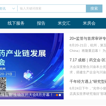
资讯
输入关键词搜索
线下服务
报告
米交汇
米房会
20+监管与首席审评
8月20-21日，杭州，
会8月开幕！
China）将隆重启幕！
与火”的淬炼—— 一端
7.17 成都｜药交
法正重新定义研发效率；
大会深度整合川渝本土优
难题，呼唤更成熟的产业
营
求，搭建生产企业与川渝
同与出海能力建设才是破
三终端渠道的精准高效对
来”为主题，内容全面扩
千年经方遇上“研究型
域增量份额夯实西南市场
算力突围；从中药创新、
6月24日下午，“光华
术攻坚，到CDMO的柔
目在北京同仁堂佛山
店真实世界研究项目”部
●
●
室”与“生产线”、“研发
最懂监管”生物医药大会8月开幕！
7.17 成都｜药交会·
这是继广州之后，该项目
本、临床在同一张桌子上
个OTC药品研究型药店