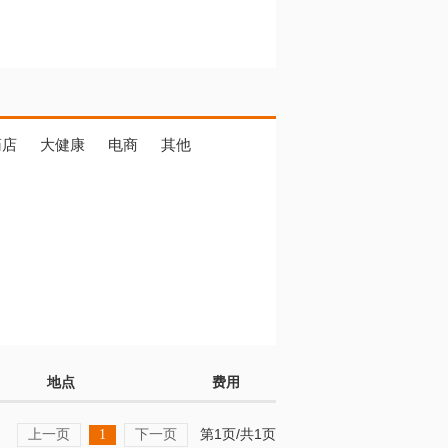
药店
大健康
电商
其他
地点
费用
上一页
下一页
第1页/共1页
1