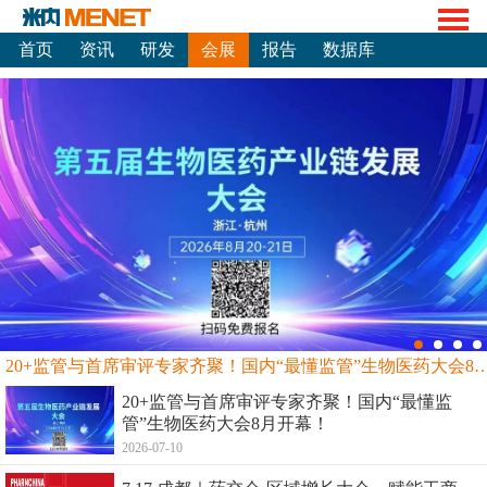
首页
资讯
研发
会展
报告
数据库
20+监管与首席审评专家齐聚！国内“最懂监管”生物
20+监管与首席审评专家齐聚！国内“最懂监
管”生物医药大会8月开幕！
2026-07-10