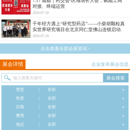
7.17 成都｜药交会·区域增长大会，赋能工商
对接、终端运营
2026-07-10
千年经方遇上“研究型药店”——小柴胡颗粒真
实世界研究项目在北京同仁堂佛山连锁启动
2026-07-10
点击查看全部会展资讯>
展会详情
企业发布展会信息
类型
|
全部
性质
|
全部
日期
|
全部
费用
|
全部
地点
|
全部