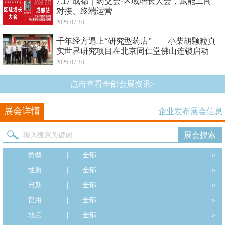
7.17 成都｜药交会·区域增长大会，赋能工商
对接、终端运营
2026-07-10
千年经方遇上“研究型药店”——小柴胡颗粒真
实世界研究项目在北京同仁堂佛山连锁启动
2026-07-10
点击查看全部会展资讯>
展会详情
企业发布展会信息
类型
|
全部
性质
|
全部
日期
|
全部
费用
|
全部
地点
|
全部