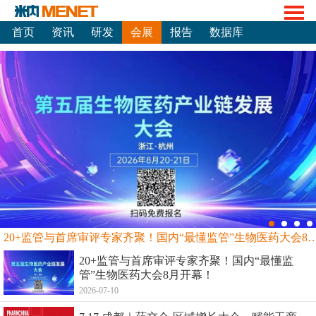
首页
资讯
研发
会展
报告
数据库
20+监管与首席审评专家齐聚！国内“最懂监管”生物
20+监管与首席审评专家齐聚！国内“最懂监
管”生物医药大会8月开幕！
2026-07-10