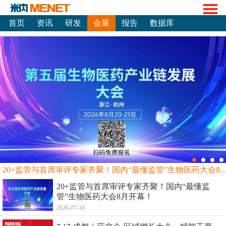
首页
资讯
研发
会展
报告
数据库
20+监管与首席审评专家齐聚！国内“最懂监管”生物
20+监管与首席审评专家齐聚！国内“最懂监
管”生物医药大会8月开幕！
2026-07-10