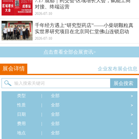
7.17 成都｜药交会·区域增长大会，赋能工商
对接、终端运营
2026-07-10
千年经方遇上“研究型药店”——小柴胡颗粒真
实世界研究项目在北京同仁堂佛山连锁启动
2026-07-10
点击查看全部会展资讯>
展会详情
企业发布展会信息
类型
|
全部
性质
|
全部
日期
|
全部
费用
|
全部
地点
|
全部