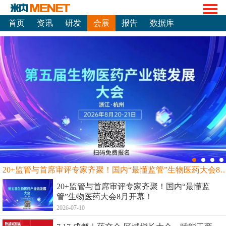
首页
资讯
研发
会展
报告
数据库
20+监管与首席审评专家齐聚！国内“最懂监管”生物
20+监管与首席审评专家齐聚！国内“最懂监
管”生物医药大会8月开幕！
2026-07-10