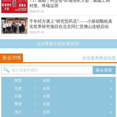
7.17 成都｜药交会·区域增长大会，赋能工商
对接、终端运营
2026-07-10
千年经方遇上“研究型药店”——小柴胡颗粒真
实世界研究项目在北京同仁堂佛山连锁启动
2026-07-10
点击查看全部会展资讯>
展会详情
企业发布展会信息
类型
|
全部
性质
|
全部
日期
|
全部
费用
|
全部
地点
|
全部