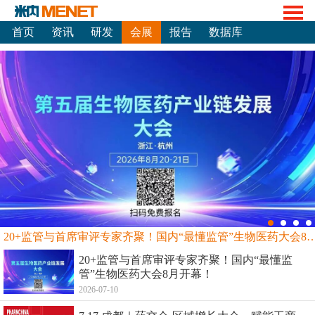
首页
资讯
研发
会展
报告
数据库
20+监管与首席审评专家齐聚！国内“最懂监管”生物
20+监管与首席审评专家齐聚！国内“最懂监
管”生物医药大会8月开幕！
2026-07-10