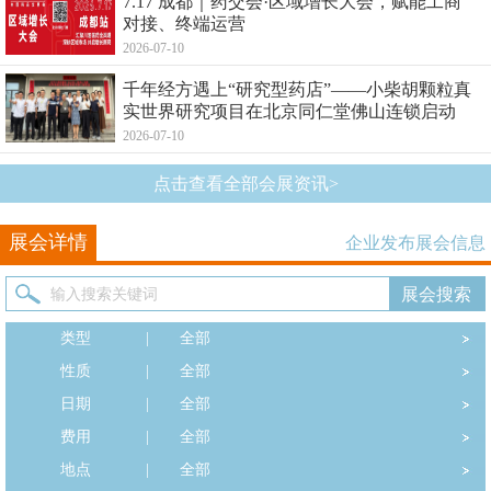
7.17 成都｜药交会·区域增长大会，赋能工商
对接、终端运营
2026-07-10
千年经方遇上“研究型药店”——小柴胡颗粒真
实世界研究项目在北京同仁堂佛山连锁启动
2026-07-10
点击查看全部会展资讯>
展会详情
企业发布展会信息
类型
|
全部
性质
|
全部
日期
|
全部
费用
|
全部
地点
|
全部