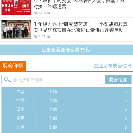
7.17 成都｜药交会·区域增长大会，赋能工商
对接、终端运营
2026-07-10
千年经方遇上“研究型药店”——小柴胡颗粒真
实世界研究项目在北京同仁堂佛山连锁启动
2026-07-10
点击查看全部会展资讯>
展会详情
企业发布展会信息
类型
|
全部
性质
|
全部
日期
|
全部
费用
|
全部
地点
|
全部