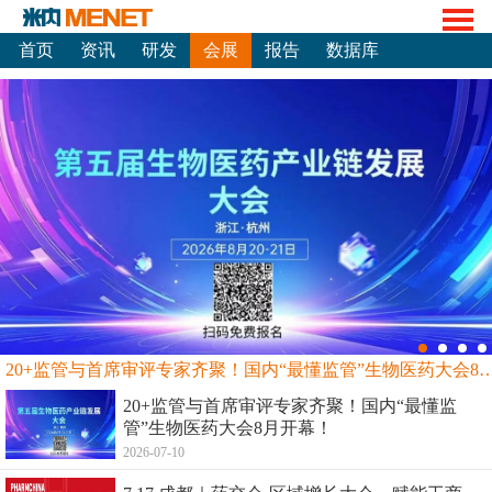
首页
资讯
研发
会展
报告
数据库
20+监管与首席审评专家齐聚！国内“最懂监管”生物
20+监管与首席审评专家齐聚！国内“最懂监
管”生物医药大会8月开幕！
2026-07-10