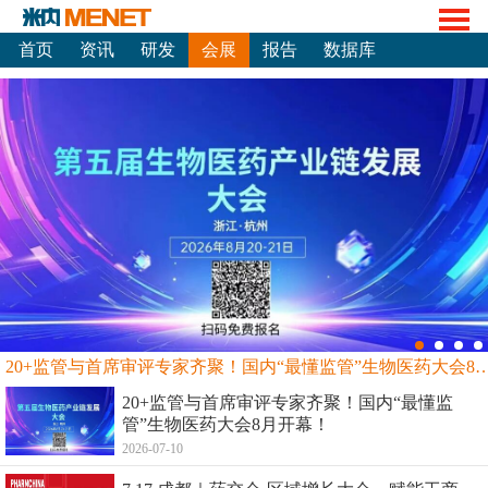
首页
资讯
研发
会展
报告
数据库
20+监管与首席审评专家齐聚！国内“最懂监管”生物
20+监管与首席审评专家齐聚！国内“最懂监
管”生物医药大会8月开幕！
2026-07-10