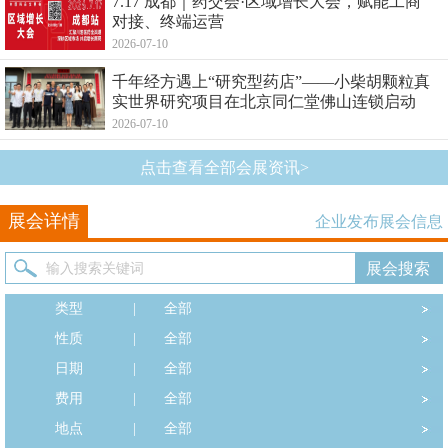
7.17 成都｜药交会·区域增长大会，赋能工商
对接、终端运营
2026-07-10
千年经方遇上“研究型药店”——小柴胡颗粒真
实世界研究项目在北京同仁堂佛山连锁启动
2026-07-10
点击查看全部会展资讯>
展会详情
企业发布展会信息
类型
|
全部
性质
|
全部
日期
|
全部
费用
|
全部
地点
|
全部