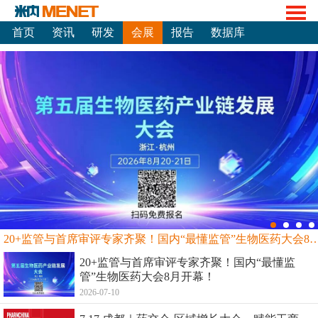
首页
资讯
研发
会展
报告
数据库
20+监管与首席审评专家齐聚！国内“最懂监管”生物
20+监管与首席审评专家齐聚！国内“最懂监
管”生物医药大会8月开幕！
2026-07-10