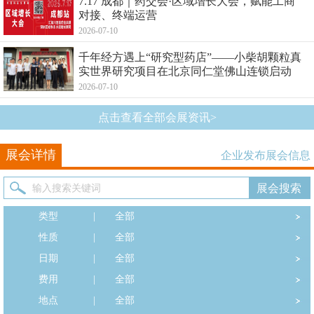
7.17 成都｜药交会·区域增长大会，赋能工商
对接、终端运营
2026-07-10
千年经方遇上“研究型药店”——小柴胡颗粒真
实世界研究项目在北京同仁堂佛山连锁启动
2026-07-10
点击查看全部会展资讯>
展会详情
企业发布展会信息
类型
|
全部
性质
|
全部
日期
|
全部
费用
|
全部
地点
|
全部