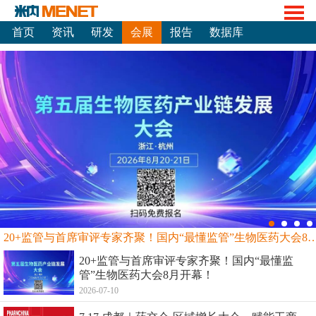
首页
资讯
研发
会展
报告
数据库
20+监管与首席审评专家齐聚！国内“最懂监管”生物
20+监管与首席审评专家齐聚！国内“最懂监
管”生物医药大会8月开幕！
2026-07-10