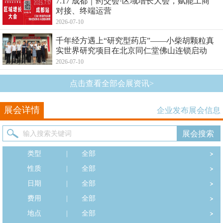
7.17 成都｜药交会·区域增长大会，赋能工商
对接、终端运营
2026-07-10
千年经方遇上“研究型药店”——小柴胡颗粒真
实世界研究项目在北京同仁堂佛山连锁启动
2026-07-10
点击查看全部会展资讯>
展会详情
企业发布展会信息
类型
|
全部
性质
|
全部
日期
|
全部
费用
|
全部
地点
|
全部