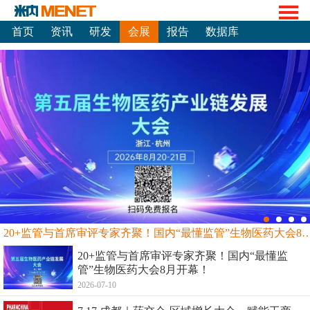
首页
资讯
研发
会展
报告
数据库
20+监管与首席审评专家齐聚！国内“最懂监管”生物
20+监管与首席审评专家齐聚！国内“最懂监
管”生物医药大会8月开幕！
2026-07-10