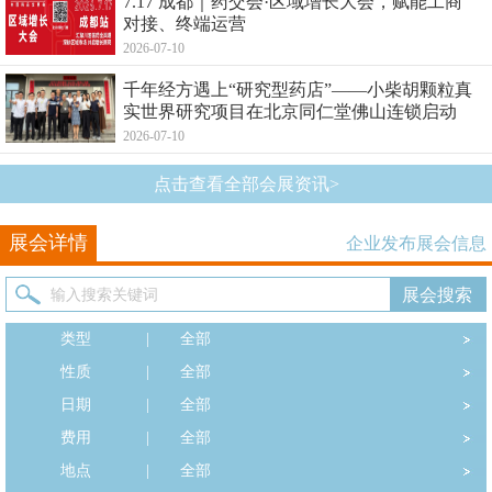
7.17 成都｜药交会·区域增长大会，赋能工商
对接、终端运营
2026-07-10
千年经方遇上“研究型药店”——小柴胡颗粒真
实世界研究项目在北京同仁堂佛山连锁启动
2026-07-10
点击查看全部会展资讯>
展会详情
企业发布展会信息
类型
|
全部
性质
|
全部
日期
|
全部
费用
|
全部
地点
|
全部