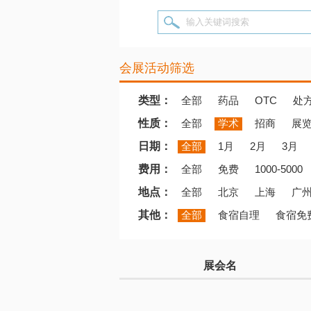
输入关键词搜索
会展活动筛选
类型：
全部
药品
OTC
处
性质：
全部
学术
招商
展
日期：
全部
1月
2月
3月
费用：
全部
免费
1000-5000
地点：
全部
北京
上海
广
其他：
全部
食宿自理
食宿免
展会名