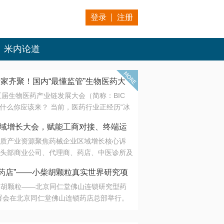
登录
注册
米内论道
专家齐聚！国内“最懂监管”生物医药大
第五届生物医药产业链发展大会（简称：BIC
 为什么你应该来？ 当前，医药行业正经历“冰
是AI制药从概念验证走向深度落地，数据与算
会·区域增长大会，赋能工商对接、终端运
另一端是创新药“最后一公里”的支付与入院
质产业资源聚焦药械企业区域增长核心诉
生态。 同质化“内卷”已无出路，全产业链协
头部商业公司、代理商、药店、中医诊所及
局关键。 本届大会以 “重构生态，定义未
接平台助力企业高效拓展终端网络，抢占区
容——从监管政策的前沿洞察，到AI制药的
药店”——小柴胡颗粒真实世界研究项
战略布局
复杂药物制剂、CGT、多肽与小核酸的技
小柴胡颗粒——北京同仁堂佛山连锁研究型药
性智造。 我们致力于打破壁垒，让“实验
连锁启动
署会在北京同仁堂佛山连锁药店总部举行。
端”与“支付端”深度对话，更让监管、产业、资
区域增长大会，赋能工商对接、终端运营
在广东落地的又一重要布局，标志着全国首
形成共识。
项目正式进入佛山市场。