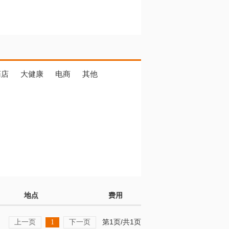
药店
大健康
电商
其他
地点
费用
上一页
下一页
第1页/共1页
1