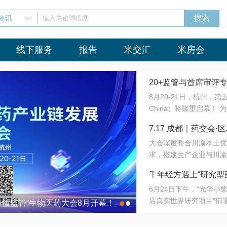
资讯
输入关键词搜索
线下服务
报告
米交汇
米房会
20+监管与首席审评
8月20-21日，杭州，
会8月开幕！
China）将隆重启幕！
与火”的淬炼—— 一端
7.17 成都｜药交
法正重新定义研发效率；
大会深度整合川渝本土优
难题，呼唤更成熟的产业
营
求，搭建生产企业与川渝
同与出海能力建设才是破
三终端渠道的精准高效对
来”为主题，内容全面扩
千年经方遇上“研究型
域增量份额夯实西南市场
算力突围；从中药创新、
6月24日下午，“光华
术攻坚，到CDMO的柔
目在北京同仁堂佛山
店真实世界研究项目”部
●
●
室”与“生产线”、“研发
最懂监管”生物医药大会8月开幕！
7.17 成都｜药交会·
这是继广州之后，该项目
本、临床在同一张桌子上
个OTC药品研究型药店