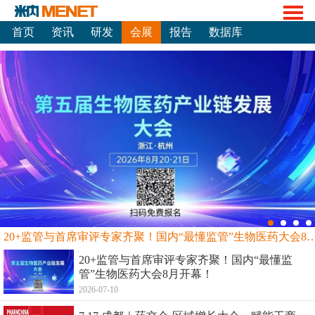
首页
资讯
研发
会展
报告
数据库
20+监管与首席审评专家齐聚！国内“最懂监管”生物
20+监管与首席审评专家齐聚！国内“最懂监
管”生物医药大会8月开幕！
2026-07-10