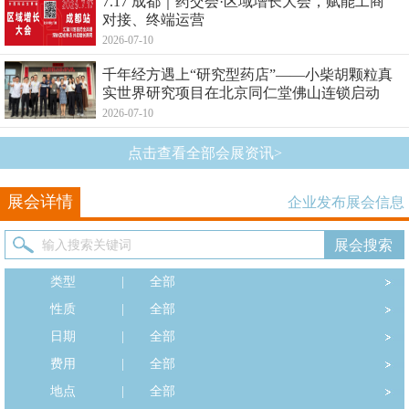
7.17 成都｜药交会·区域增长大会，赋能工商
对接、终端运营
2026-07-10
千年经方遇上“研究型药店”——小柴胡颗粒真
实世界研究项目在北京同仁堂佛山连锁启动
2026-07-10
点击查看全部会展资讯>
展会详情
企业发布展会信息
类型
|
全部
性质
|
全部
日期
|
全部
费用
|
全部
地点
|
全部