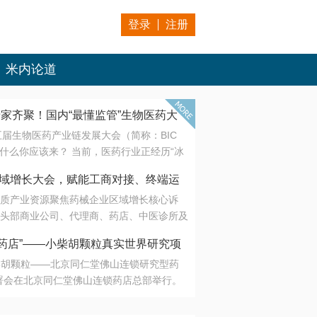
登录
注册
米内论道
专家齐聚！国内“最懂监管”生物医药大
第五届生物医药产业链发展大会（简称：BIC
 为什么你应该来？ 当前，医药行业正经历“冰
是AI制药从概念验证走向深度落地，数据与算
会·区域增长大会，赋能工商对接、终端运
另一端是创新药“最后一公里”的支付与入院
质产业资源聚焦药械企业区域增长核心诉
生态。 同质化“内卷”已无出路，全产业链协
头部商业公司、代理商、药店、中医诊所及
局关键。 本届大会以 “重构生态，定义未
接平台助力企业高效拓展终端网络，抢占区
容——从监管政策的前沿洞察，到AI制药的
药店”——小柴胡颗粒真实世界研究项
战略布局
复杂药物制剂、CGT、多肽与小核酸的技
小柴胡颗粒——北京同仁堂佛山连锁研究型药
性智造。 我们致力于打破壁垒，让“实验
连锁启动
署会在北京同仁堂佛山连锁药店总部举行。
端”与“支付端”深度对话，更让监管、产业、资
区域增长大会，赋能工商对接、终端运营
在广东落地的又一重要布局，标志着全国首
形成共识。
项目正式进入佛山市场。