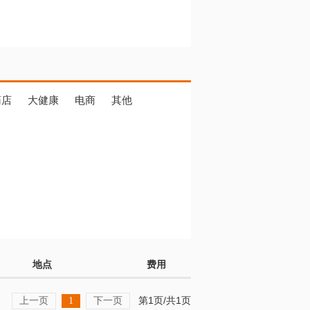
药店
大健康
电商
其他
地点
费用
上一页
下一页
第1页/共1页
1