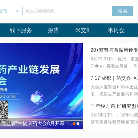
资讯
输入关键词搜索
线下服务
报告
米交汇
米房会
20+监管与首席审评
8月20-21日，杭州，
会8月开幕！
China）将隆重启幕！
与火”的淬炼—— 一端
7.17 成都｜药交
法正重新定义研发效率；
大会深度整合川渝本土优
难题，呼唤更成熟的产业
营
求，搭建生产企业与川渝
同与出海能力建设才是破
三终端渠道的精准高效对
来”为主题，内容全面扩
千年经方遇上“研究型
域增量份额夯实西南市场
算力突围；从中药创新、
6月24日下午，“光华
术攻坚，到CDMO的柔
目在北京同仁堂佛山
店真实世界研究项目”部
●
●
室”与“生产线”、“研发
最懂监管”生物医药大会8月开幕！
7.17 成都｜药交会·
这是继广州之后，该项目
本、临床在同一张桌子上
个OTC药品研究型药店