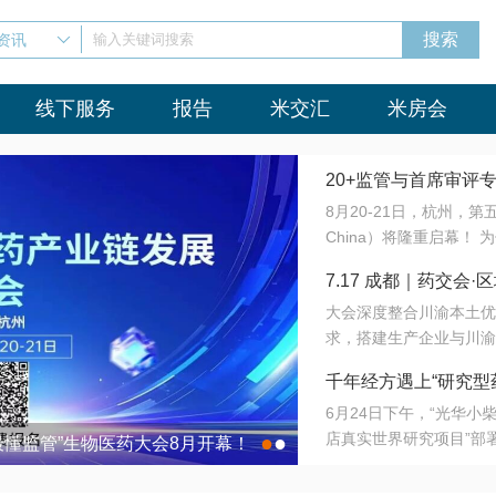
资讯
输入关键词搜索
线下服务
报告
米交汇
米房会
20+监管与首席审评
8月20-21日，杭州，
会8月开幕！
China）将隆重启幕！
与火”的淬炼—— 一端
7.17 成都｜药交
法正重新定义研发效率；
大会深度整合川渝本土优
难题，呼唤更成熟的产业
营
求，搭建生产企业与川渝
同与出海能力建设才是破
三终端渠道的精准高效对
来”为主题，内容全面扩
千年经方遇上“研究型
域增量份额夯实西南市场
算力突围；从中药创新、
6月24日下午，“光华
术攻坚，到CDMO的柔
目在北京同仁堂佛山
店真实世界研究项目”部
●
●
室”与“生产线”、“研发
最懂监管”生物医药大会8月开幕！
7.17 成都｜药交会·
这是继广州之后，该项目
本、临床在同一张桌子上
个OTC药品研究型药店