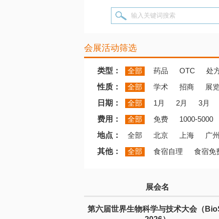
输入关键词搜索
会展活动筛选
类型：
全部
药品
OTC
处
性质：
全部
学术
招商
展
日期：
全部
1月
2月
3月
费用：
全部
免费
1000-5000
地点：
全部
北京
上海
广
其他：
全部
食宿自理
食宿免
展会名
第六届世界生物科学与技术大会（Bio