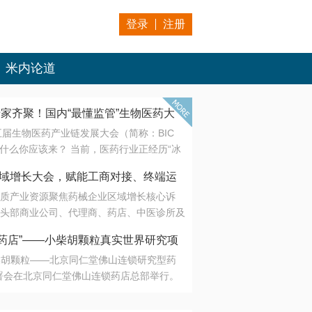
登录
注册
米内论道
专家齐聚！国内“最懂监管”生物医药大
第五届生物医药产业链发展大会（简称：BIC
 为什么你应该来？ 当前，医药行业正经历“冰
是AI制药从概念验证走向深度落地，数据与算
会·区域增长大会，赋能工商对接、终端运
另一端是创新药“最后一公里”的支付与入院
质产业资源聚焦药械企业区域增长核心诉
生态。 同质化“内卷”已无出路，全产业链协
头部商业公司、代理商、药店、中医诊所及
局关键。 本届大会以 “重构生态，定义未
接平台助力企业高效拓展终端网络，抢占区
容——从监管政策的前沿洞察，到AI制药的
药店”——小柴胡颗粒真实世界研究项
战略布局
复杂药物制剂、CGT、多肽与小核酸的技
小柴胡颗粒——北京同仁堂佛山连锁研究型药
性智造。 我们致力于打破壁垒，让“实验
连锁启动
署会在北京同仁堂佛山连锁药店总部举行。
端”与“支付端”深度对话，更让监管、产业、资
区域增长大会，赋能工商对接、终端运营
在广东落地的又一重要布局，标志着全国首
形成共识。
项目正式进入佛山市场。