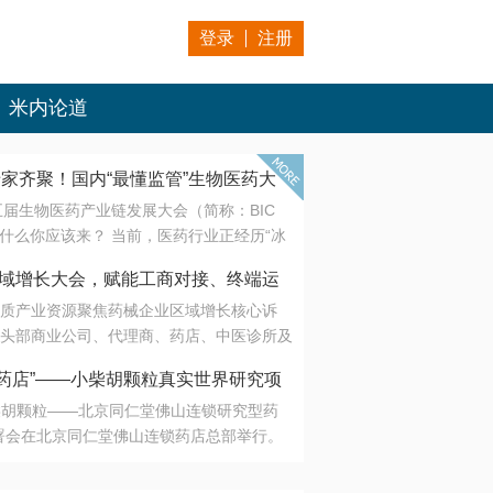
登录
注册
米内论道
专家齐聚！国内“最懂监管”生物医药大
第五届生物医药产业链发展大会（简称：BIC
 为什么你应该来？ 当前，医药行业正经历“冰
是AI制药从概念验证走向深度落地，数据与算
会·区域增长大会，赋能工商对接、终端运
另一端是创新药“最后一公里”的支付与入院
质产业资源聚焦药械企业区域增长核心诉
生态。 同质化“内卷”已无出路，全产业链协
头部商业公司、代理商、药店、中医诊所及
局关键。 本届大会以 “重构生态，定义未
接平台助力企业高效拓展终端网络，抢占区
容——从监管政策的前沿洞察，到AI制药的
药店”——小柴胡颗粒真实世界研究项
战略布局
复杂药物制剂、CGT、多肽与小核酸的技
小柴胡颗粒——北京同仁堂佛山连锁研究型药
性智造。 我们致力于打破壁垒，让“实验
连锁启动
署会在北京同仁堂佛山连锁药店总部举行。
端”与“支付端”深度对话，更让监管、产业、资
区域增长大会，赋能工商对接、终端运营
在广东落地的又一重要布局，标志着全国首
形成共识。
项目正式进入佛山市场。