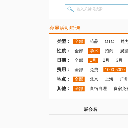
输入关键词搜索
会展活动筛选
类型：
全部
药品
OTC
处
性质：
全部
学术
招商
展
日期：
全部
1月
2月
3月
费用：
全部
免费
1000-5000
地点：
全部
北京
上海
广
其他：
全部
食宿自理
食宿免
展会名