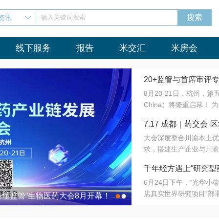
资讯
输入关键词搜索
线下服务
报告
米交汇
米房会
20+监管与首席审评
8月20-21日，杭州，
会8月开幕！
China）将隆重启幕！
与火”的淬炼—— 一端
7.17 成都｜药交
法正重新定义研发效率；
大会深度整合川渝本土优
难题，呼唤更成熟的产业
营
求，搭建生产企业与川渝
同与出海能力建设才是破
三终端渠道的精准高效对
来”为主题，内容全面扩
千年经方遇上“研究型
域增量份额夯实西南市场
算力突围；从中药创新、
6月24日下午，“光华
术攻坚，到CDMO的柔
目在北京同仁堂佛山
店真实世界研究项目”部
●
●
室”与“生产线”、“研发
最懂监管”生物医药大会8月开幕！
7.17 成都｜药交会·
这是继广州之后，该项目
本、临床在同一张桌子上
个OTC药品研究型药店