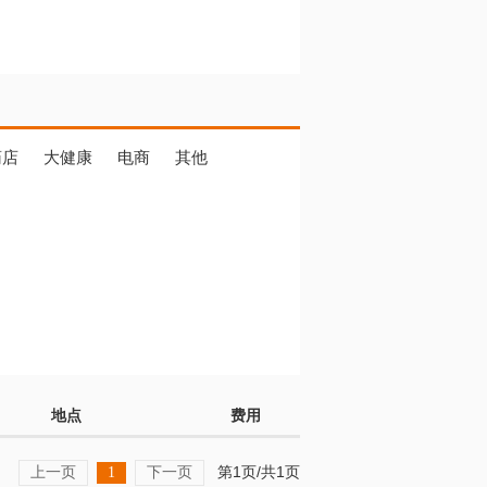
药店
大健康
电商
其他
地点
费用
上一页
下一页
第1页/共1页
1