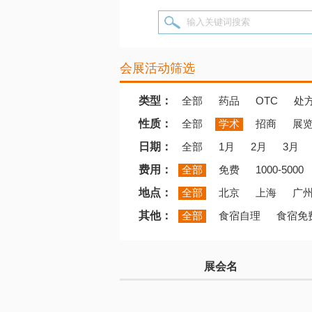
输入关键词搜索
会展活动筛选
类型：
全部
药品
OTC
处
性质：
全部
学术
招商
展
日期：
全部
1月
2月
3月
费用：
全部
免费
1000-5000
地点：
全部
北京
上海
广
其他：
全部
食宿自理
食宿免
展会名