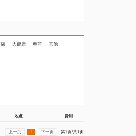
药店
大健康
电商
其他
地点
费用
上一页
下一页
第1页/共1页
1