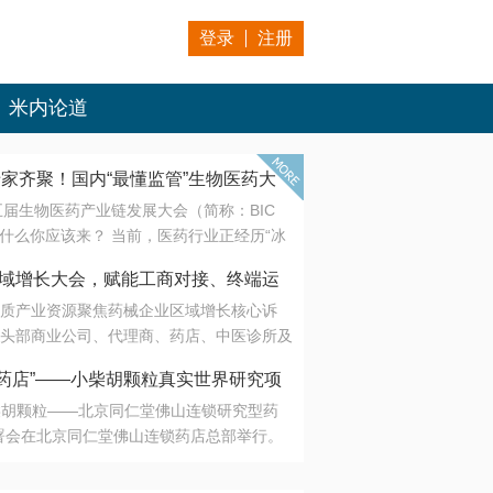
登录
注册
米内论道
专家齐聚！国内“最懂监管”生物医药大
第五届生物医药产业链发展大会（简称：BIC
 为什么你应该来？ 当前，医药行业正经历“冰
是AI制药从概念验证走向深度落地，数据与算
会·区域增长大会，赋能工商对接、终端运
另一端是创新药“最后一公里”的支付与入院
质产业资源聚焦药械企业区域增长核心诉
生态。 同质化“内卷”已无出路，全产业链协
头部商业公司、代理商、药店、中医诊所及
局关键。 本届大会以 “重构生态，定义未
接平台助力企业高效拓展终端网络，抢占区
容——从监管政策的前沿洞察，到AI制药的
药店”——小柴胡颗粒真实世界研究项
战略布局
复杂药物制剂、CGT、多肽与小核酸的技
小柴胡颗粒——北京同仁堂佛山连锁研究型药
性智造。 我们致力于打破壁垒，让“实验
连锁启动
署会在北京同仁堂佛山连锁药店总部举行。
端”与“支付端”深度对话，更让监管、产业、资
区域增长大会，赋能工商对接、终端运营
在广东落地的又一重要布局，标志着全国首
形成共识。
项目正式进入佛山市场。