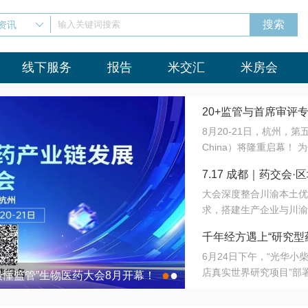
资讯
输入关键词搜索
线下服务
报告
米交汇
米房会
20+监管与首席审评
8月20-21日，杭州，
会8月开幕！
China）将隆重启幕！
与火”的淬炼—— 一端
7.17 成都｜药交
法正重新定义研发效率；
大会深度整合川渝本土优
难题，呼唤更成熟的产业
营
求，搭建生产企业与川渝
同与出海能力建设才是破
三终端渠道的精准高效对
来”为主题，内容全面扩
千年经方遇上“研究型
域增量份额夯实西南市场
算力突围；从中药创新、
6月24日下午，“光华
术攻坚，到CDMO的柔
目在北京同仁堂佛山
店真实世界研究项目”部
●
●
室”与“生产线”、“研发
最懂监管”生物医药大会8月开幕！
7.17 成都｜药交会·
这是继广州之后，该项目
本、临床在同一张桌子上
个OTC药品研究型药店