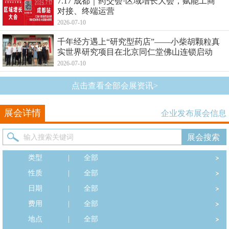
7.17 成都｜药交会·区域增长大会，赋能工商
对接、终端运营
2026-07-10
千年经方遇上“研究型药店”——小柴胡颗粒真
实世界研究项目在北京同仁堂佛山连锁启动
2026-07-10
点击查看全部会展资讯>
展会详情
企业发布展会信息
类型
|
全部
性质
|
全部
日期
|
全部
费用
|
全部
地点
|
全部