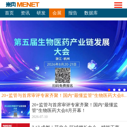
首页
资讯
研发
会展
报告
数据库
20+监管与首席审评专家齐聚！国内“最懂监管”生物
20+监管与首席审评专家齐聚！国内“最懂监
管”生物医药大会8月开幕！
2026-07-10