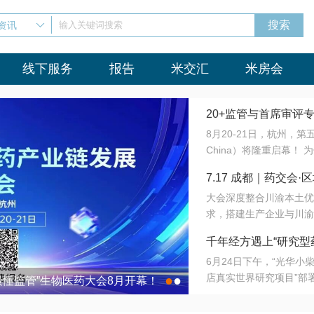
资讯
输入关键词搜索
线下服务
报告
米交汇
米房会
20+监管与首席审评
8月20-21日，杭州，
会8月开幕！
China）将隆重启幕！
与火”的淬炼—— 一端
7.17 成都｜药交
法正重新定义研发效率；
大会深度整合川渝本土优
难题，呼唤更成熟的产业
营
求，搭建生产企业与川渝
同与出海能力建设才是破
三终端渠道的精准高效对
来”为主题，内容全面扩
千年经方遇上“研究型
域增量份额夯实西南市场
算力突围；从中药创新、
6月24日下午，“光华
术攻坚，到CDMO的柔
目在北京同仁堂佛山
店真实世界研究项目”部
●
●
室”与“生产线”、“研发
最懂监管”生物医药大会8月开幕！
7.17 成都｜药交会·
这是继广州之后，该项目
本、临床在同一张桌子上
个OTC药品研究型药店