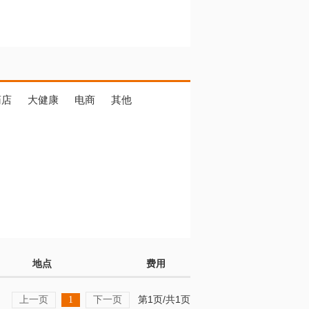
药店
大健康
电商
其他
地点
费用
上一页
下一页
第1页/共1页
1