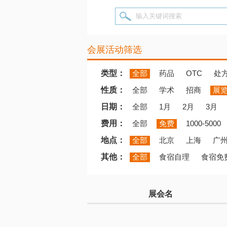
输入关键词搜索
会展活动筛选
类型：
全部
药品
OTC
处
性质：
全部
学术
招商
展
日期：
全部
1月
2月
3月
费用：
全部
免费
1000-5000
地点：
全部
北京
上海
广
其他：
全部
食宿自理
食宿免
展会名