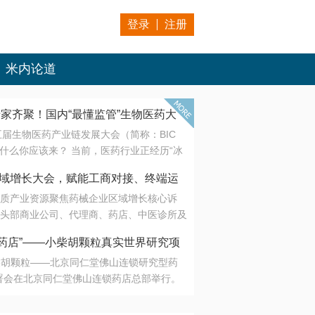
登录
注册
米内论道
专家齐聚！国内“最懂监管”生物医药大
第五届生物医药产业链发展大会（简称：BIC
 为什么你应该来？ 当前，医药行业正经历“冰
是AI制药从概念验证走向深度落地，数据与算
会·区域增长大会，赋能工商对接、终端运
另一端是创新药“最后一公里”的支付与入院
质产业资源聚焦药械企业区域增长核心诉
生态。 同质化“内卷”已无出路，全产业链协
头部商业公司、代理商、药店、中医诊所及
局关键。 本届大会以 “重构生态，定义未
接平台助力企业高效拓展终端网络，抢占区
容——从监管政策的前沿洞察，到AI制药的
药店”——小柴胡颗粒真实世界研究项
战略布局
复杂药物制剂、CGT、多肽与小核酸的技
小柴胡颗粒——北京同仁堂佛山连锁研究型药
性智造。 我们致力于打破壁垒，让“实验
连锁启动
署会在北京同仁堂佛山连锁药店总部举行。
端”与“支付端”深度对话，更让监管、产业、资
区域增长大会，赋能工商对接、终端运营
在广东落地的又一重要布局，标志着全国首
形成共识。
项目正式进入佛山市场。