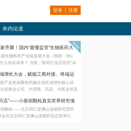
登录
注册
米内论道
专家齐聚！国内“最懂监管”生物医药大
第五届生物医药产业链发展大会（简称：BIC
 为什么你应该来？ 当前，医药行业正经历“冰
是AI制药从概念验证走向深度落地，数据与算
会·区域增长大会，赋能工商对接、终端运
另一端是创新药“最后一公里”的支付与入院
质产业资源聚焦药械企业区域增长核心诉
生态。 同质化“内卷”已无出路，全产业链协
头部商业公司、代理商、药店、中医诊所及
局关键。 本届大会以 “重构生态，定义未
接平台助力企业高效拓展终端网络，抢占区
容——从监管政策的前沿洞察，到AI制药的
药店”——小柴胡颗粒真实世界研究项
战略布局
复杂药物制剂、CGT、多肽与小核酸的技
小柴胡颗粒——北京同仁堂佛山连锁研究型药
性智造。 我们致力于打破壁垒，让“实验
连锁启动
署会在北京同仁堂佛山连锁药店总部举行。
端”与“支付端”深度对话，更让监管、产业、资
区域增长大会，赋能工商对接、终端运营
在广东落地的又一重要布局，标志着全国首
形成共识。
项目正式进入佛山市场。