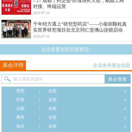
7.17 成都｜药交会·区域增长大会，赋能工商
对接、终端运营
2026-07-10
千年经方遇上“研究型药店”——小柴胡颗粒真
实世界研究项目在北京同仁堂佛山连锁启动
2026-07-10
点击查看全部会展资讯>
展会详情
企业发布展会信息
类型
|
全部
性质
|
全部
日期
|
全部
费用
|
全部
地点
|
全部