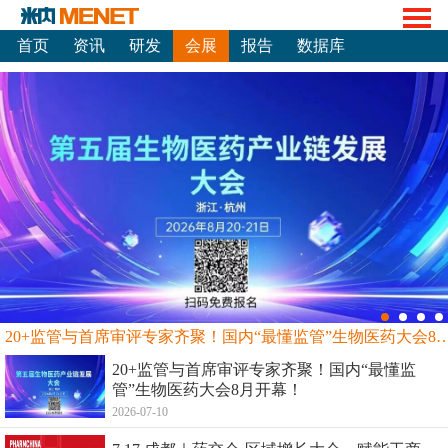
首页
资讯
研发
会展
报告
数据库
20+监管与首席审评专家齐聚！国内“最懂监管”生物
20+监管与首席审评专家齐聚！国内“最懂监
管”生物医药大会8月开幕！
2026-07-10