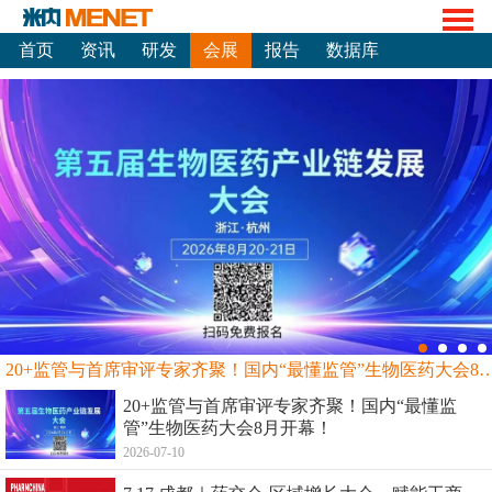
首页
资讯
研发
会展
报告
数据库
20+监管与首席审评专家齐聚！国内“最懂监管”生物
20+监管与首席审评专家齐聚！国内“最懂监
管”生物医药大会8月开幕！
2026-07-10