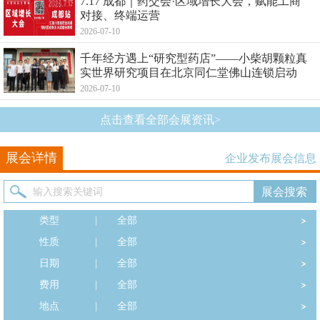
7.17 成都｜药交会·区域增长大会，赋能工商
对接、终端运营
2026-07-10
千年经方遇上“研究型药店”——小柴胡颗粒真
实世界研究项目在北京同仁堂佛山连锁启动
2026-07-10
点击查看全部会展资讯>
展会详情
企业发布展会信息
类型
|
全部
性质
|
全部
日期
|
全部
费用
|
全部
地点
|
全部