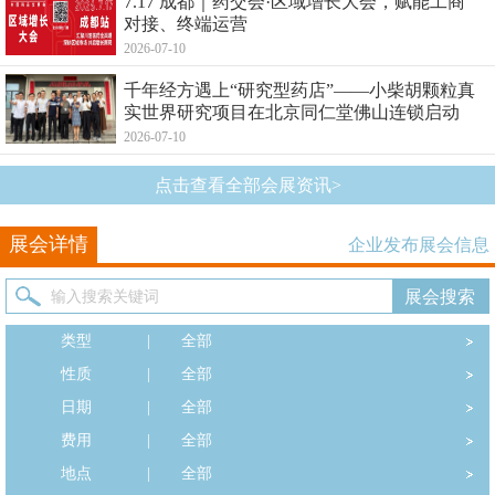
7.17 成都｜药交会·区域增长大会，赋能工商
对接、终端运营
2026-07-10
千年经方遇上“研究型药店”——小柴胡颗粒真
实世界研究项目在北京同仁堂佛山连锁启动
2026-07-10
点击查看全部会展资讯>
展会详情
企业发布展会信息
类型
|
全部
性质
|
全部
日期
|
全部
费用
|
全部
地点
|
全部