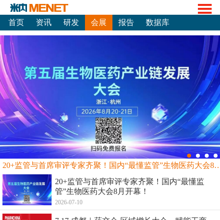
首页
资讯
研发
会展
报告
数据库
20+监管与首席审评专家齐聚！国内“最懂监管”生物
20+监管与首席审评专家齐聚！国内“最懂监
管”生物医药大会8月开幕！
2026-07-10