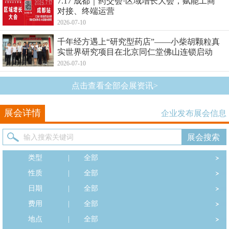
7.17 成都｜药交会·区域增长大会，赋能工商
对接、终端运营
2026-07-10
千年经方遇上“研究型药店”——小柴胡颗粒真
实世界研究项目在北京同仁堂佛山连锁启动
2026-07-10
点击查看全部会展资讯>
展会详情
企业发布展会信息
类型
|
全部
性质
|
全部
日期
|
全部
费用
|
全部
地点
|
全部