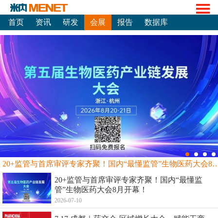
首页
资讯
研发
会展
报告
数据库
20+监管与首席审评专家齐聚！国内“最懂监管”生物
20+监管与首席审评专家齐聚！国内“最懂监
管”生物医药大会8月开幕！
2026-07-10