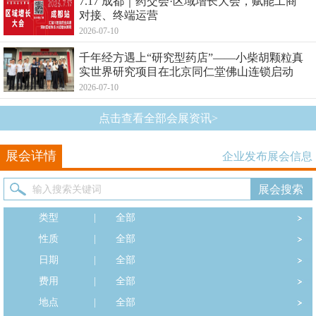
7.17 成都｜药交会·区域增长大会，赋能工商
对接、终端运营
2026-07-10
千年经方遇上“研究型药店”——小柴胡颗粒真
实世界研究项目在北京同仁堂佛山连锁启动
2026-07-10
点击查看全部会展资讯>
展会详情
企业发布展会信息
类型
|
全部
性质
|
全部
日期
|
全部
费用
|
全部
地点
|
全部