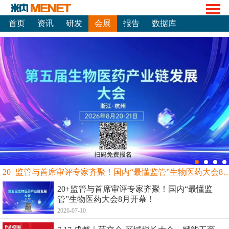
首页
资讯
研发
会展
报告
数据库
20+监管与首席审评专家齐聚！国内“最懂监管”生物
20+监管与首席审评专家齐聚！国内“最懂监
管”生物医药大会8月开幕！
2026-07-10