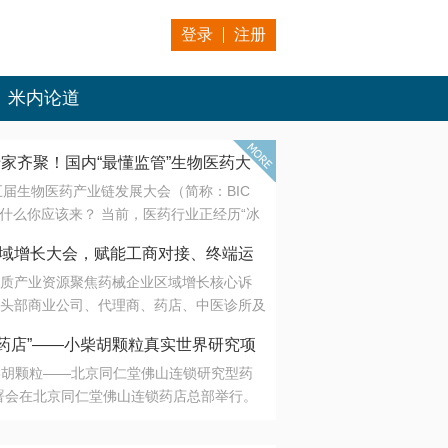
登录
注册
米内论道
专家齐聚！国内“最懂监管”生物医药大
第五届生物医药产业链发展大会（简称：BIC
 为什么你应该来？ 当前，医药行业正经历“冰
是AI制药从概念验证走向深度落地，数据与算
会·区域增长大会，赋能工商对接、终端运
另一端是创新药“最后一公里”的支付与入院
质产业资源聚焦药械企业区域增长核心诉
生态。 同质化“内卷”已无出路，全产业链协
头部商业公司、代理商、药店、中医诊所及
局关键。 本届大会以 “重构生态，定义未
接平台助力企业高效拓展终端网络，抢占区
容——从监管政策的前沿洞察，到AI制药的
药店”——小柴胡颗粒真实世界研究项
战略布局
复杂药物制剂、CGT、多肽与小核酸的技
小柴胡颗粒——北京同仁堂佛山连锁研究型药
性智造。 我们致力于打破壁垒，让“实验
连锁启动
署会在北京同仁堂佛山连锁药店总部举行。
端”与“支付端”深度对话，更让监管、产业、资
区域增长大会，赋能工商对接、终端运营
在广东落地的又一重要布局，标志着全国首
形成共识。
项目正式进入佛山市场。