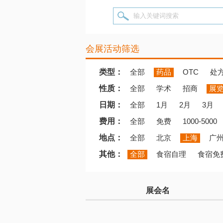
输入关键词搜索
会展活动筛选
类型：
全部
药品
OTC
处
性质：
全部
学术
招商
展
日期：
全部
1月
2月
3月
费用：
全部
免费
1000-5000
地点：
全部
北京
上海
广
其他：
全部
食宿自理
食宿免
展会名