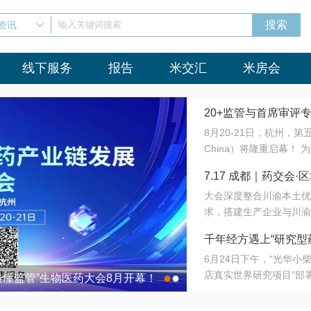
资讯
输入关键词搜索
线下服务
报告
米交汇
米房会
20+监管与首席审评
8月20-21日，杭州，
会8月开幕！
China）将隆重启幕！
与火”的淬炼—— 一端
7.17 成都｜药交
法正重新定义研发效率；
大会深度整合川渝本土优
难题，呼唤更成熟的产业
营
求，搭建生产企业与川渝
同与出海能力建设才是破
三终端渠道的精准高效对
来”为主题，内容全面扩
千年经方遇上“研究型
域增量份额夯实西南市场
算力突围；从中药创新、
6月24日下午，“光华
术攻坚，到CDMO的柔
目在北京同仁堂佛山
店真实世界研究项目”部
●
●
室”与“生产线”、“研发
最懂监管”生物医药大会8月开幕！
7.17 成都｜药交会·
这是继广州之后，该项目
本、临床在同一张桌子上
个OTC药品研究型药店