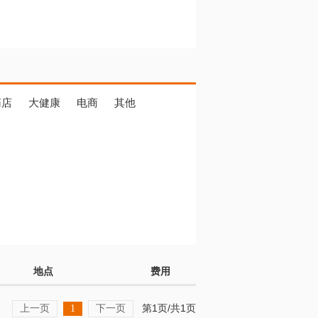
药店
大健康
电商
其他
地点
费用
上一页
下一页
第1页/共1页
1