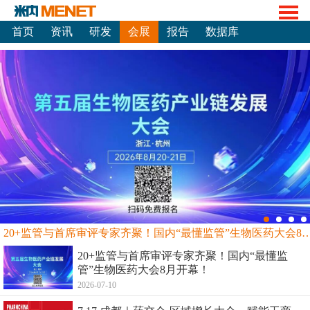
首页
资讯
研发
会展
报告
数据库
20+监管与首席审评专家齐聚！国内“最懂监管”生物
20+监管与首席审评专家齐聚！国内“最懂监
管”生物医药大会8月开幕！
2026-07-10