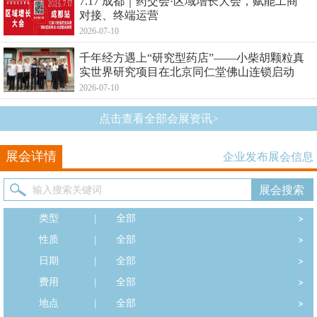
7.17 成都｜药交会·区域增长大会，赋能工商
对接、终端运营
2026-07-10
千年经方遇上“研究型药店”——小柴胡颗粒真
实世界研究项目在北京同仁堂佛山连锁启动
2026-07-10
点击查看全部会展资讯>
展会详情
企业发布展会信息
类型
|
全部
性质
|
全部
日期
|
全部
费用
|
全部
地点
|
全部