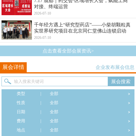
7.17 成都｜药交会·区域增长大会，赋能工商
对接、终端运营
2026-07-10
千年经方遇上“研究型药店”——小柴胡颗粒真
实世界研究项目在北京同仁堂佛山连锁启动
2026-07-10
点击查看全部会展资讯>
展会详情
企业发布展会信息
类型
|
全部
性质
|
全部
日期
|
全部
费用
|
全部
地点
|
全部