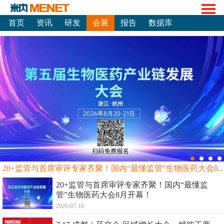
首页
资讯
研发
会展
报告
数据库
20+监管与首席审评专家齐聚！国内“最懂监管”生物
20+监管与首席审评专家齐聚！国内“最懂监
管”生物医药大会8月开幕！
2026-07-10