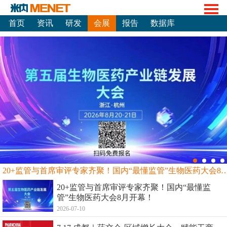
首页
资讯
研发
会展
报告
数据库
20+监管与首席审评专家齐聚！国内“最懂监管”生物
20+监管与首席审评专家齐聚！国内“最懂监
管”生物医药大会8月开幕！
2026-07-10