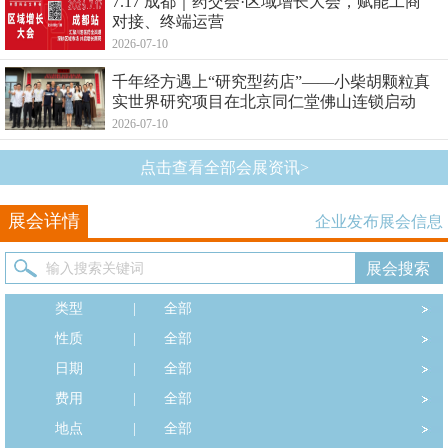
7.17 成都｜药交会·区域增长大会，赋能工商
对接、终端运营
2026-07-10
千年经方遇上“研究型药店”——小柴胡颗粒真
实世界研究项目在北京同仁堂佛山连锁启动
2026-07-10
点击查看全部会展资讯>
展会详情
企业发布展会信息
类型
|
全部
性质
|
全部
日期
|
全部
费用
|
全部
地点
|
全部