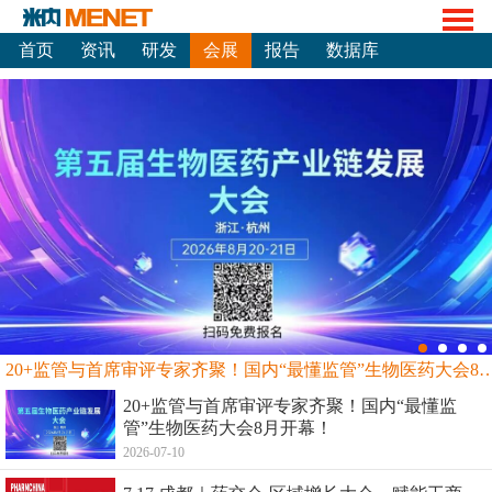
首页
资讯
研发
会展
报告
数据库
20+监管与首席审评专家齐聚！国内“最懂监管”生物
20+监管与首席审评专家齐聚！国内“最懂监
管”生物医药大会8月开幕！
2026-07-10