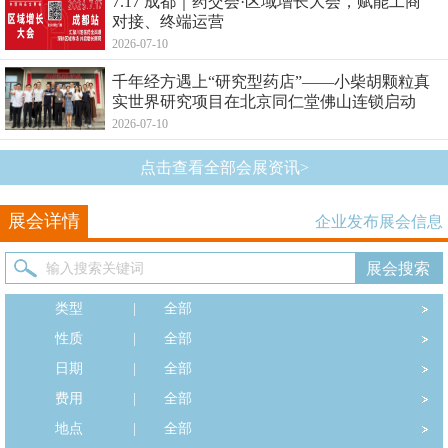
7.17 成都｜药交会·区域增长大会，赋能工商
对接、终端运营
2026-07-10
千年经方遇上“研究型药店”——小柴胡颗粒真
实世界研究项目在北京同仁堂佛山连锁启动
2026-07-10
点击查看全部会展资讯>
展会详情
企业发布展会信息
类型
|
全部
性质
|
全部
日期
|
全部
费用
|
全部
地点
|
全部