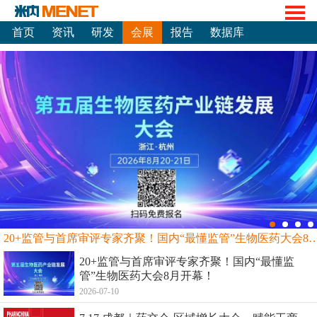
首页
资讯
研发
会展
报告
数据库
20+监管与首席审评专家齐聚！国内“最懂监管”生物
20+监管与首席审评专家齐聚！国内“最懂监
管”生物医药大会8月开幕！
2026-07-10