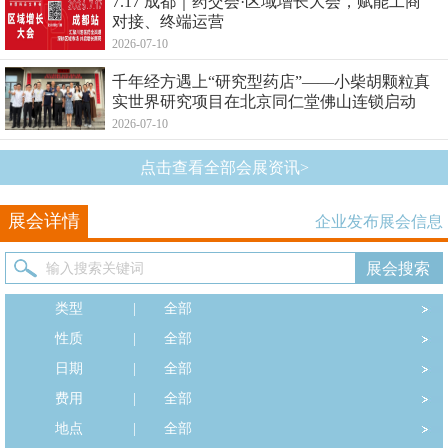
7.17 成都｜药交会·区域增长大会，赋能工商
对接、终端运营
2026-07-10
千年经方遇上“研究型药店”——小柴胡颗粒真
实世界研究项目在北京同仁堂佛山连锁启动
2026-07-10
点击查看全部会展资讯>
展会详情
企业发布展会信息
类型
|
全部
性质
|
全部
日期
|
全部
费用
|
全部
地点
|
全部