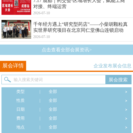
7.17 成都｜药交会·区域增长大会，赋能工商
对接、终端运营
2026-07-10
千年经方遇上“研究型药店”——小柴胡颗粒真
实世界研究项目在北京同仁堂佛山连锁启动
2026-07-10
点击查看全部会展资讯>
展会详情
企业发布展会信息
类型
|
全部
性质
|
全部
日期
|
全部
费用
|
全部
地点
|
全部