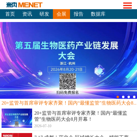
首页
资讯
研发
会展
报告
数据库
20+监管与首席审评专家齐聚！国内“最懂监管”生物
20+监管与首席审评专家齐聚！国内“最懂监
管”生物医药大会8月开幕！
2026-07-10