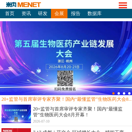
首页
资讯
研发
会展
报告
数据库
20+监管与首席审评专家齐聚！国内“最懂监管”生物
20+监管与首席审评专家齐聚！国内“最懂监
管”生物医药大会8月开幕！
2026-07-10