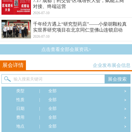
7.17 成都｜药交会·区域增长大会，赋能工商
对接、终端运营
2026-07-10
千年经方遇上“研究型药店”——小柴胡颗粒真
实世界研究项目在北京同仁堂佛山连锁启动
2026-07-10
点击查看全部会展资讯>
展会详情
企业发布展会信息
类型
|
全部
性质
|
全部
日期
|
全部
费用
|
全部
地点
|
全部