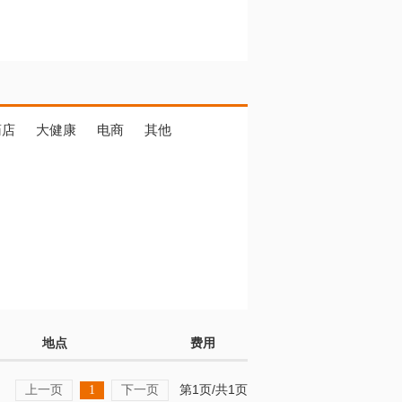
药店
大健康
电商
其他
地点
费用
上一页
下一页
第1页/共1页
1