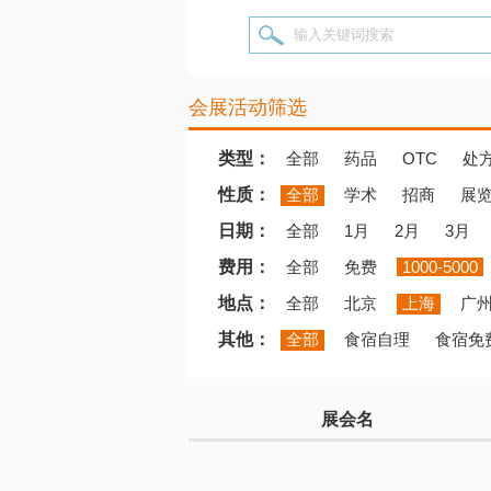
输入关键词搜索
会展活动筛选
类型：
全部
药品
OTC
处
性质：
全部
学术
招商
展
日期：
全部
1月
2月
3月
费用：
全部
免费
1000-5000
地点：
全部
北京
上海
广
其他：
全部
食宿自理
食宿免
展会名