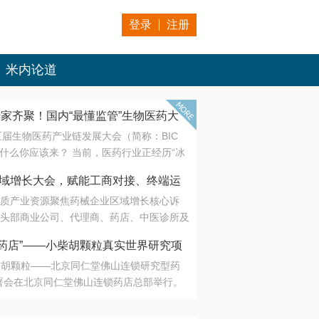
登录
注册
米内论道
专家齐聚！国内“最懂监管”生物医药大
第五届生物医药产业链发展大会（简称：BIC
 为什么你应该来？ 当前，医药行业正经历“冰
是AI制药从概念验证走向深度落地，数据与算
会·区域增长大会，赋能工商对接、终端运
另一端是创新药“最后一公里”的支付与入院
质产业资源聚焦药械企业区域增长核心诉
生态。 同质化“内卷”已无出路，全产业链协
头部商业公司、代理商、药店、中医诊所及
局关键。 本届大会以 “重构生态，定义未
接平台助力企业高效拓展终端网络，抢占区
容——从监管政策的前沿洞察，到AI制药的
药店”——小柴胡颗粒真实世界研究项
战略布局
复杂药物制剂、CGT、多肽与小核酸的技
小柴胡颗粒——北京同仁堂佛山连锁研究型药
性智造。 我们致力于打破壁垒，让“实验
连锁启动
署会在北京同仁堂佛山连锁药店总部举行。
端”与“支付端”深度对话，更让监管、产业、资
区域增长大会，赋能工商对接、终端运营
在广东落地的又一重要布局，标志着全国首
形成共识。
项目正式进入佛山市场。