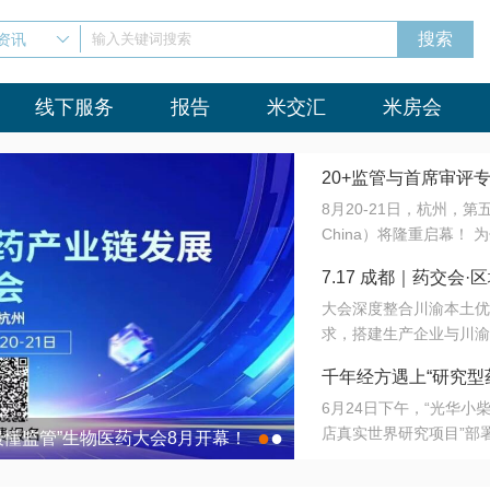
资讯
输入关键词搜索
线下服务
报告
米交汇
米房会
20+监管与首席审评
8月20-21日，杭州，
会8月开幕！
China）将隆重启幕！
与火”的淬炼—— 一端
7.17 成都｜药交
法正重新定义研发效率；
大会深度整合川渝本土优
难题，呼唤更成熟的产业
营
求，搭建生产企业与川渝
同与出海能力建设才是破
三终端渠道的精准高效对
来”为主题，内容全面扩
千年经方遇上“研究型
域增量份额夯实西南市场
算力突围；从中药创新、
6月24日下午，“光华
术攻坚，到CDMO的柔
目在北京同仁堂佛山
店真实世界研究项目”部
●
●
室”与“生产线”、“研发
最懂监管”生物医药大会8月开幕！
7.17 成都｜药交会·
这是继广州之后，该项目
本、临床在同一张桌子上
个OTC药品研究型药店