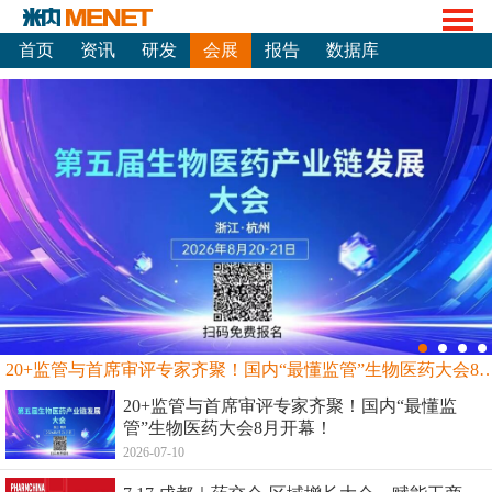
首页
资讯
研发
会展
报告
数据库
20+监管与首席审评专家齐聚！国内“最懂监管”生物
20+监管与首席审评专家齐聚！国内“最懂监
管”生物医药大会8月开幕！
2026-07-10