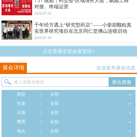
7.17 成都｜药交会·区域增长大会，赋能工商
对接、终端运营
2026-07-10
千年经方遇上“研究型药店”——小柴胡颗粒真
实世界研究项目在北京同仁堂佛山连锁启动
2026-07-10
点击查看全部会展资讯>
展会详情
企业发布展会信息
类型
|
全部
性质
|
全部
日期
|
全部
费用
|
全部
地点
|
全部