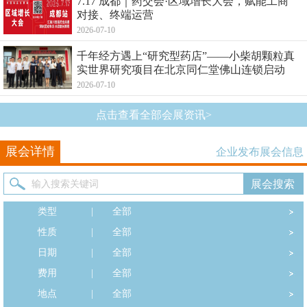
7.17 成都｜药交会·区域增长大会，赋能工商
对接、终端运营
2026-07-10
千年经方遇上“研究型药店”——小柴胡颗粒真
实世界研究项目在北京同仁堂佛山连锁启动
2026-07-10
点击查看全部会展资讯>
展会详情
企业发布展会信息
类型
|
全部
性质
|
全部
日期
|
全部
费用
|
全部
地点
|
全部