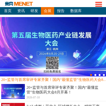
首页
资讯
研发
会展
报告
数据库
20+监管与首席审评专家齐聚！国内“最懂监管”生物
20+监管与首席审评专家齐聚！国内“最懂监
管”生物医药大会8月开幕！
2026-07-10