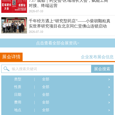
7.17 成都｜药交会·区域增长大会，赋能工商
对接、终端运营
2026-07-10
千年经方遇上“研究型药店”——小柴胡颗粒真
实世界研究项目在北京同仁堂佛山连锁启动
2026-07-10
点击查看全部会展资讯>
展会详情
企业发布展会信息
类型
|
全部
性质
|
全部
日期
|
全部
费用
|
全部
地点
|
全部