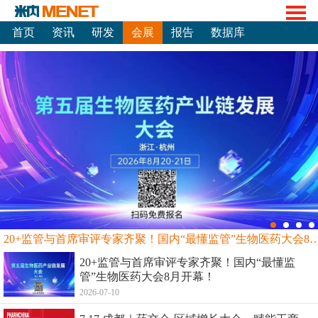
首页
资讯
研发
会展
报告
数据库
20+监管与首席审评专家齐聚！国内“最懂监管”生物
20+监管与首席审评专家齐聚！国内“最懂监
管”生物医药大会8月开幕！
2026-07-10