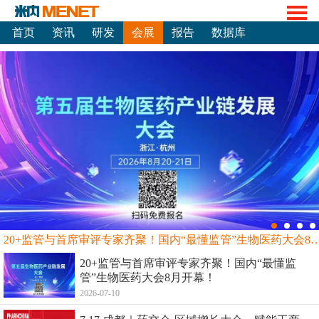
首页
资讯
研发
会展
报告
数据库
20+监管与首席审评专家齐聚！国内“最懂监管”生物
20+监管与首席审评专家齐聚！国内“最懂监
管”生物医药大会8月开幕！
2026-07-10