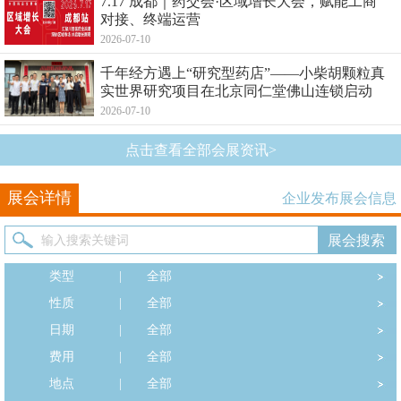
7.17 成都｜药交会·区域增长大会，赋能工商
对接、终端运营
2026-07-10
千年经方遇上“研究型药店”——小柴胡颗粒真
实世界研究项目在北京同仁堂佛山连锁启动
2026-07-10
点击查看全部会展资讯>
展会详情
企业发布展会信息
类型
|
全部
性质
|
全部
日期
|
全部
费用
|
全部
地点
|
全部