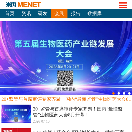
首页
资讯
研发
会展
报告
数据库
20+监管与首席审评专家齐聚！国内“最懂监管”生物
20+监管与首席审评专家齐聚！国内“最懂监
管”生物医药大会8月开幕！
2026-07-10