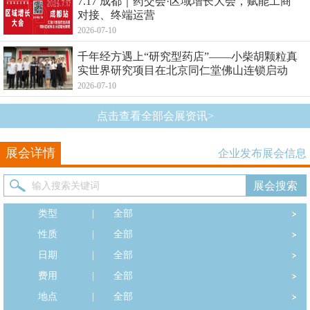
7.17 成都｜药交会·区域增长大会，赋能工商
对接、终端运营
2026-07-10
千年经方遇上“研究型药店”——小柴胡颗粒真
实世界研究项目在北京同仁堂佛山连锁启动
2026-07-10
点击查看全部会展资讯>
展会详情
企业发布展会信息
类型
|
全部
性质
|
全部
日期
|
全部
费用
|
全部
地点
|
全部