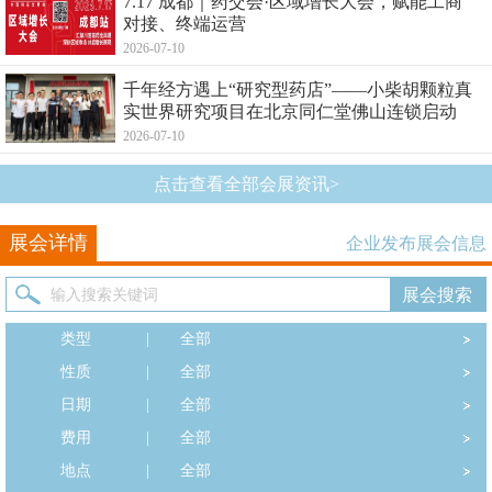
7.17 成都｜药交会·区域增长大会，赋能工商
对接、终端运营
2026-07-10
千年经方遇上“研究型药店”——小柴胡颗粒真
实世界研究项目在北京同仁堂佛山连锁启动
2026-07-10
点击查看全部会展资讯>
展会详情
企业发布展会信息
类型
|
全部
性质
|
全部
日期
|
全部
费用
|
全部
地点
|
全部