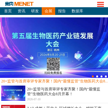
首页
资讯
研发
会展
报告
数据库
20+监管与首席审评专家齐聚！国内“最懂监管”生物
20+监管与首席审评专家齐聚！国内“最懂监
管”生物医药大会8月开幕！
2026-07-10