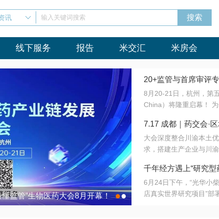
资讯
输入关键词搜索
线下服务
报告
米交汇
米房会
20+监管与首席审评
8月20-21日，杭州，
会8月开幕！
China）将隆重启幕！
与火”的淬炼—— 一端
7.17 成都｜药交
法正重新定义研发效率；
大会深度整合川渝本土优
难题，呼唤更成熟的产业
营
求，搭建生产企业与川渝
同与出海能力建设才是破
三终端渠道的精准高效对
来”为主题，内容全面扩
千年经方遇上“研究型
域增量份额夯实西南市场
算力突围；从中药创新、
6月24日下午，“光华
术攻坚，到CDMO的柔
目在北京同仁堂佛山
店真实世界研究项目”部
●
●
室”与“生产线”、“研发
最懂监管”生物医药大会8月开幕！
7.17 成都｜药交会·
这是继广州之后，该项目
本、临床在同一张桌子上
个OTC药品研究型药店