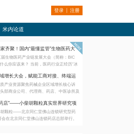
登录
注册
米内论道
专家齐聚！国内“最懂监管”生物医药大
第五届生物医药产业链发展大会（简称：BIC
 为什么你应该来？ 当前，医药行业正经历“冰
是AI制药从概念验证走向深度落地，数据与算
会·区域增长大会，赋能工商对接、终端运
另一端是创新药“最后一公里”的支付与入院
质产业资源聚焦药械企业区域增长核心诉
生态。 同质化“内卷”已无出路，全产业链协
头部商业公司、代理商、药店、中医诊所及
局关键。 本届大会以 “重构生态，定义未
接平台助力企业高效拓展终端网络，抢占区
容——从监管政策的前沿洞察，到AI制药的
药店”——小柴胡颗粒真实世界研究项
战略布局
复杂药物制剂、CGT、多肽与小核酸的技
小柴胡颗粒——北京同仁堂佛山连锁研究型药
性智造。 我们致力于打破壁垒，让“实验
连锁启动
署会在北京同仁堂佛山连锁药店总部举行。
端”与“支付端”深度对话，更让监管、产业、资
区域增长大会，赋能工商对接、终端运营
在广东落地的又一重要布局，标志着全国首
形成共识。
项目正式进入佛山市场。