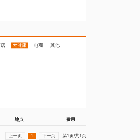
药店
大健康
电商
其他
地点
费用
上一页
下一页
第1页/共1页
1