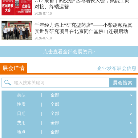
7.17 成都｜药交会·区域增长大会，赋能工商
对接、终端运营
2026-07-10
千年经方遇上“研究型药店”——小柴胡颗粒真
实世界研究项目在北京同仁堂佛山连锁启动
2026-07-10
点击查看全部会展资讯>
展会详情
企业发布展会信息
类型
|
全部
性质
|
全部
日期
|
全部
费用
|
全部
地点
|
全部