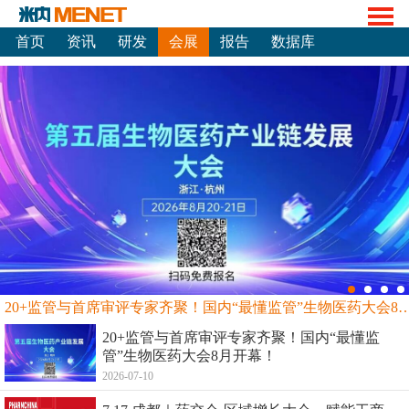
首页
资讯
研发
会展
报告
数据库
20+监管与首席审评专家齐聚！国内“最懂监管”生物
20+监管与首席审评专家齐聚！国内“最懂监
管”生物医药大会8月开幕！
2026-07-10