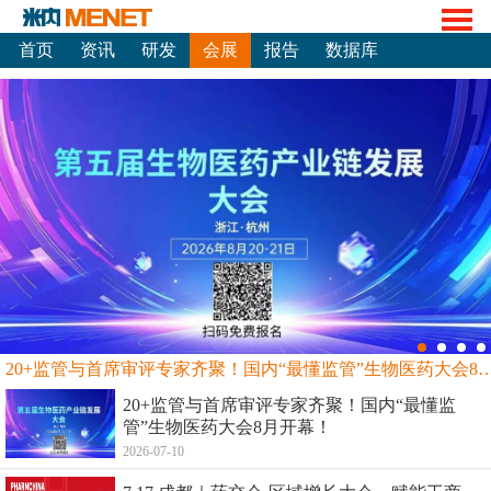
首页
资讯
研发
会展
报告
数据库
20+监管与首席审评专家齐聚！国内“最懂监管”生物
20+监管与首席审评专家齐聚！国内“最懂监
管”生物医药大会8月开幕！
2026-07-10