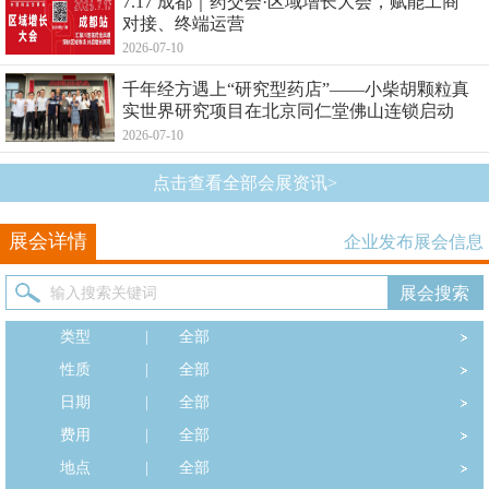
7.17 成都｜药交会·区域增长大会，赋能工商
对接、终端运营
2026-07-10
千年经方遇上“研究型药店”——小柴胡颗粒真
实世界研究项目在北京同仁堂佛山连锁启动
2026-07-10
点击查看全部会展资讯>
展会详情
企业发布展会信息
类型
|
全部
性质
|
全部
日期
|
全部
费用
|
全部
地点
|
全部