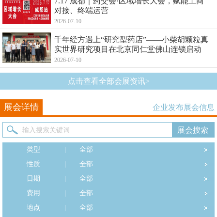
7.17 成都｜药交会·区域增长大会，赋能工商
对接、终端运营
2026-07-10
千年经方遇上“研究型药店”——小柴胡颗粒真
实世界研究项目在北京同仁堂佛山连锁启动
2026-07-10
点击查看全部会展资讯>
展会详情
企业发布展会信息
类型
|
全部
性质
|
全部
日期
|
全部
费用
|
全部
地点
|
全部