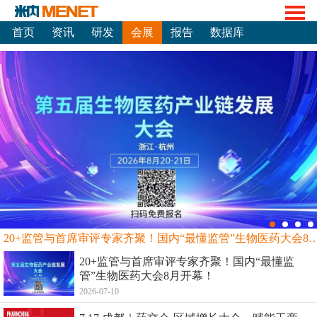
首页
资讯
研发
会展
报告
数据库
20+监管与首席审评专家齐聚！国内“最懂监管”生物
20+监管与首席审评专家齐聚！国内“最懂监
管”生物医药大会8月开幕！
2026-07-10