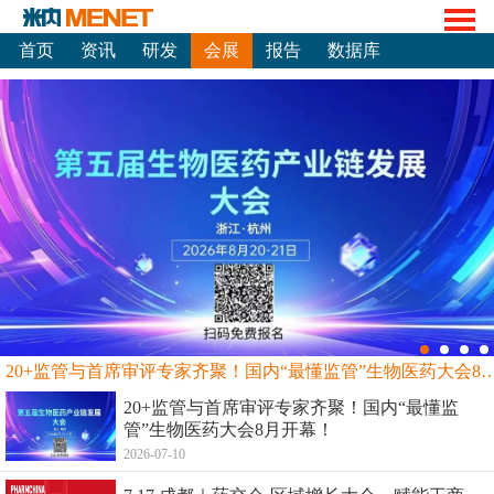
首页
资讯
研发
会展
报告
数据库
20+监管与首席审评专家齐聚！国内“最懂监管”生物
20+监管与首席审评专家齐聚！国内“最懂监
管”生物医药大会8月开幕！
2026-07-10