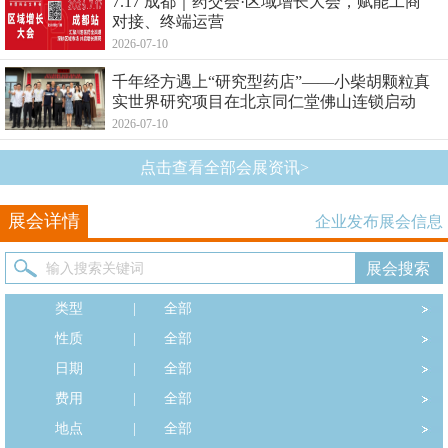
7.17 成都｜药交会·区域增长大会，赋能工商
对接、终端运营
2026-07-10
千年经方遇上“研究型药店”——小柴胡颗粒真
实世界研究项目在北京同仁堂佛山连锁启动
2026-07-10
点击查看全部会展资讯>
展会详情
企业发布展会信息
类型
|
全部
性质
|
全部
日期
|
全部
费用
|
全部
地点
|
全部